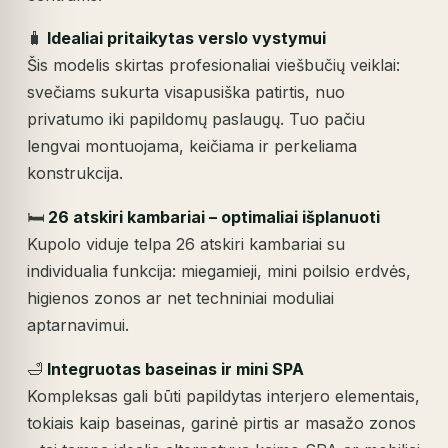
🧳
Idealiai pritaikytas verslo vystymui
Šis modelis skirtas profesionaliai viešbučių veiklai:
svečiams sukurta visapusiška patirtis, nuo
privatumo iki papildomų paslaugų. Tuo pačiu
lengvai montuojama, keičiama ir perkeliama
konstrukcija.
🛏️
26 atskiri kambariai – optimaliai išplanuoti
Kupolo viduje telpa 26 atskiri kambariai su
individualia funkcija: miegamieji, mini poilsio erdvės,
higienos zonos ar net techniniai moduliai
aptarnavimui.
🛁
Integruotas baseinas ir mini SPA
Kompleksas gali būti papildytas interjero elementais,
tokiais kaip baseinas, garinė pirtis ar masažo zonos