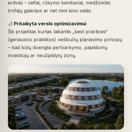
erdvės – seifai, rūkymo kambariai, medžioklės
trofėjų galerijos ar net mini kino salės.
📐
Pritaikyta verslo optimizavimui
Šis projektas kurtas laikantis „best practices“
(geriausios praktikos) viešbučių planavimo principų
– kad būtų išvengta pertvarkymo, papildomų
investicijų ar neužpildytų zonų.