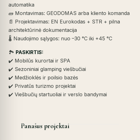
automatika
🧱 Montavimas: GEODOMAS arba kliento komanda
📄 Projektavimas: EN Eurokodas + STR + pilna
architektūrinė dokumentacija
🌡️ Naudojimo sąlygos: nuo –30 °C iki +45 °C
🏞️
PASKIRTIS:
✔️ Mobilūs kurortai ir SPA
✔️ Sezoniniai glamping viešbučiai
✔️ Medžioklės ir poilsio bazės
✔️ Privatūs turizmo projektai
✔️ Viešbučių startuoliai ir verslo bandymai
Panašus projektai