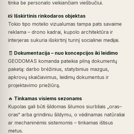
tinka be personalo veikiančiam viešbučiui.
📸
Išskirtinis rinkodaros objektas
Tokio tipo motelio vizualumas tampa pats savaime
reklama – drono kadrai, kupolo architektūra ir
interjeras sukuria išskirtinį turinį socialinei medijai.
🧾
Dokumentacija – nuo koncepcijos iki leidimo
GEODOMAS komanda pateikia pilną dokumentų
paketą: darbo brėžinius, statybinius mazgus,
apkrovų skaičiavimus, leidimų dokumentus ir
projektavimo priežiūrą.
🔥
Tinkamas visiems sezonams
Kupolas gali būti šildomas šilumos siurbliais „oras–
oras“ arba grindiniu šildymu, o vėdinamas natūraliai
ar mechaninėmis sistemomis – tinkamas ištisus
metus.