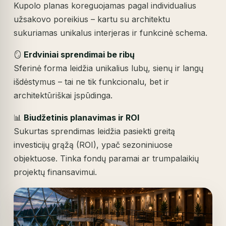
Kupolo planas koreguojamas pagal individualius
užsakovo poreikius – kartu su architektu
sukuriamas unikalus interjeras ir funkcinė schema.
🪞
Erdviniai sprendimai be ribų
Sferinė forma leidžia unikalius lubų, sienų ir langų
išdėstymus – tai ne tik funkcionalu, bet ir
architektūriškai įspūdinga.
📊
Biudžetinis planavimas ir ROI
Sukurtas sprendimas leidžia pasiekti greitą
investicijų grąžą (ROI), ypač sezoniniuose
objektuose. Tinka fondų paramai ar trumpalaikių
projektų finansavimui.