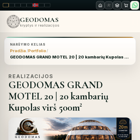
LT
EN
PL
FR
RU
NO
SK
RO
GEODOMAS
kryptys ir realizacijos
NARŠYMO KELIAS
Pradžia
Portfolio
GEODOMAS GRAND MOTEL 20 | 20 kambarių Kupolas virš 500m²
REALIZACIJOS
GEODOMAS GRAND
MOTEL 20 | 20 kambarių
Kupolas virš 500m²