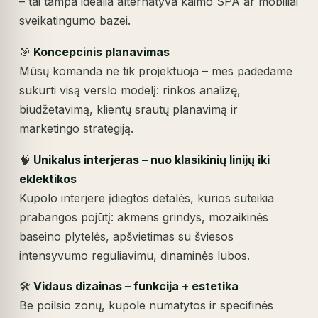
– tai tampa idealia alternatyva kaimo SPA ar mobiliai
sveikatingumo bazei.
🎯
Koncepcinis planavimas
Mūsų komanda ne tik projektuoja – mes padedame
sukurti visą verslo modelį: rinkos analizę,
biudžetavimą, klientų srautų planavimą ir
marketingo strategiją.
🧠
Unikalus interjeras – nuo klasikinių linijų iki
eklektikos
Kupolo interjere įdiegtos detalės, kurios suteikia
prabangos pojūtį: akmens grindys, mozaikinės
baseino plytelės, apšvietimas su šviesos
intensyvumo reguliavimu, dinaminės lubos.
🛠️
Vidaus dizainas – funkcija + estetika
Be poilsio zonų, kupole numatytos ir specifinės