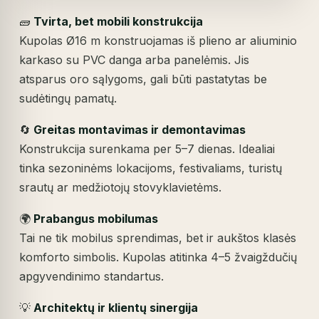
🧱
Tvirta, bet mobili konstrukcija
Kupolas Ø16 m konstruojamas iš plieno ar aliuminio
karkaso su PVC danga arba panelėmis. Jis
atsparus oro sąlygoms, gali būti pastatytas be
sudėtingų pamatų.
🔄
Greitas montavimas ir demontavimas
Konstrukcija surenkama per 5–7 dienas. Idealiai
tinka sezoninėms lokacijoms, festivaliams, turistų
srautų ar medžiotojų stovyklavietėms.
🌍
Prabangus mobilumas
Tai ne tik mobilus sprendimas, bet ir aukštos klasės
komforto simbolis. Kupolas atitinka 4–5 žvaigždučių
apgyvendinimo standartus.
💡
Architektų ir klientų sinergija