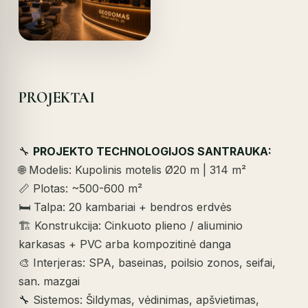
PROJEKTAI
🔧
PROJEKTO TECHNOLOGIJOS SANTRAUKA:
🌐 Modelis: Kupolinis motelis Ø20 m | 314 m²
📏 Plotas: ~500-600 m²
🛏️ Talpa: 20 kambariai + bendros erdvės
🏗️ Konstrukcija: Cinkuoto plieno / aliuminio
karkasas + PVC arba kompozitinė danga
🎨 Interjeras: SPA, baseinas, poilsio zonos, seifai,
san. mazgai
🔧 Sistemos: Šildymas, vėdinimas, apšvietimas,