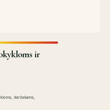
okykloms ir
ykloms, darželiams,