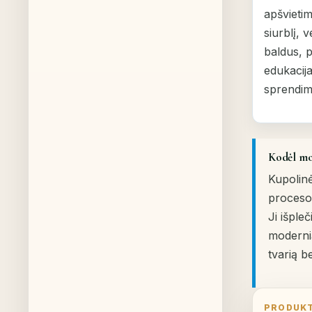
apšvieti
siurblį, v
baldus, p
edukacija
sprendim
Kodėl mok
Kupolin
proceso
Ji išple
moderni
tvarią 
PRODUKT