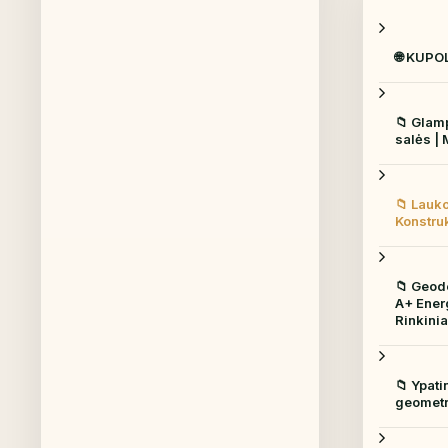
🌐 KUP
📁 Glamp
salės | M
📁 Lauko
Konstruk
📁 Geode
A+ Ener
Rinkinia
📁 Ypati
geometri