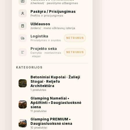
/checkout/ · pasiūlymo užbaigimas
Paskyra / Prisijungimas
Profilis ir prisijungimas
Užklausos
/orders/ · mano užklausų istorija
Logistika
NETRUKUS
Pristatymas ir siuntos
Projekto seka
NETRUKUS
Gamyba · montavimas
· etapai
KATEGORIJOS
Betoniniai Kupolai · Žalieji
Stogai · Reljefo
Architektūra
1 produktas
Glamping Nameliai ▪︎
Apšiltinti ▪︎ Daugiasluoksnė
siena
11 produktai
Glamping PREMIUM ▪︎
Daugiasluoksnė siena
10 produktai