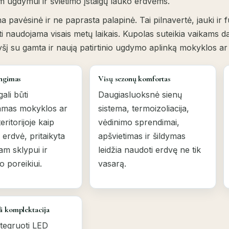
 ugdymui ir švietimo įstaigų lauko erdvėms.
ina pavėsinė ir ne paprasta palapinė. Tai pilnavertė, jauki i
ūti naudojama visais metų laikais. Kupolas suteikia vaikams d
yšį su gamta ir naują patirtinio ugdymo aplinką mokyklos ar da
engimas
Visų sezonų komfortas
ali būti
Daugiasluoksnė sienų
amas mokyklos ar
sistema, termoizoliacija,
eritorijoje kaip
vėdinimo sprendimai,
erdvė, pritaikyta
apšvietimas ir šildymas
am sklypui ir
leidžia naudoti erdvę ne tik
 poreikiui.
vasarą.
i komplektacija
ntegruoti LED