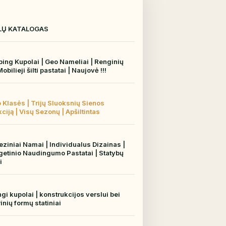
OLŲ KATALOGAS
ing Kupolai | Geo Nameliai | Renginių
obilieji šilti pastatai | Naujovė !!!
 Klasės | Trijų Sluoksnių Sienos
ciją | Visų Sezonų | Apšiltintas
ziniai Namai | Individualus Dizainas |
getinio Naudingumo Pastatai | Statybų
i
ngi kupolai | konstrukcijos verslui bei
nių formų statiniai