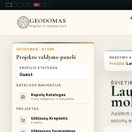
LT
EN
PL
FR
RU
NO
SK
RO
GEODOMAS
kryptys ir realizacijos
GEODOMAS · STORE
Projekto valdymo panelė
NARŠYMO K
Pradžia
La
PROFILIO STATUSAS
Guest
ŠVIET
Lau
KATALOGO NAVIGACIJA
mok
Kupolų Katalogas
Visos kategorijos ir komplektai
PROJEKTAS
Apšiltint
Užklausų Krepšelis
sezonų e
0 prekių
Užklausos formavimas