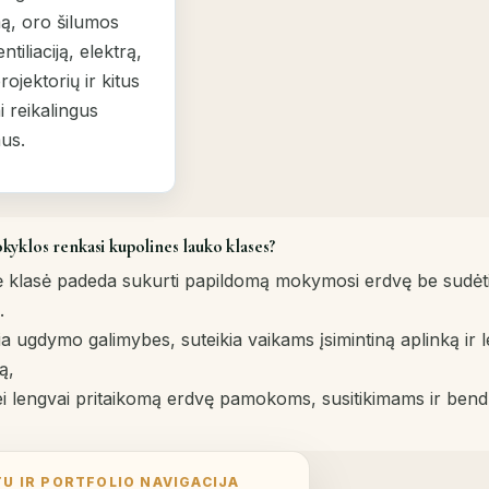
mą, oro šilumos
entiliaciją, elektrą,
rojektorių ir kitus
i reikalingus
us.
yklos renkasi kupolines lauko klases?
ė klasė padeda sukurti papildomą mokymosi erdvę be sudėti
.
čia ugdymo galimybes, suteikia vaikams įsimintiną aplinką ir l
ą,
bei lengvai pritaikomą erdvę pamokoms, susitikimams ir be
U IR PORTFOLIO NAVIGACIJA