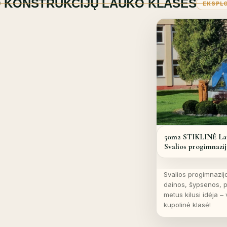
O KONSTRUKCIJŲ LAUKO KLASĖS
EKSPLO
50m2 STIKLINĖ Lau
Svalios progimnazij
Svalios progimnazijo
dainos, šypsenos, p
metus kilusi idėja – 
kupolinė klasė!