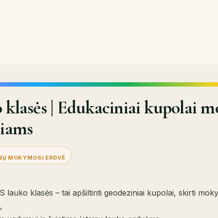
 klasės | Edukaciniai kupolai m
liams
NŲ MOKYMOSI ERDVĖ
uko klasės – tai apšiltinti geodeziniai kupolai, skirti mok
,