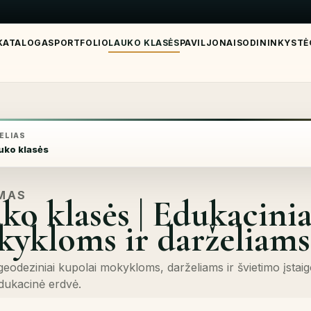
KATALOGAS
PORTFOLIO
LAUKO KLASĖS
PAVILJONAI
SODININKYSTĖ
ELIAS
uko klasės
IMAS
ko klasės | Edukacinia
ykloms ir darželiams
i geodeziniai kupolai mokykloms, darželiams ir švietimo įsta
dukacinė erdvė.