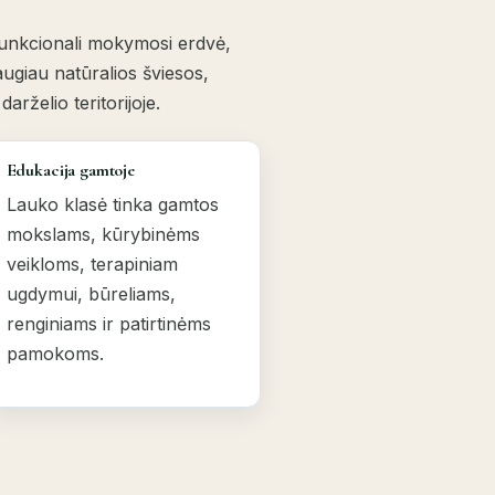
r funkcionali mokymosi erdvė,
augiau natūralios šviesos,
rželio teritorijoje.
Edukacija gamtoje
Lauko klasė tinka gamtos
mokslams, kūrybinėms
veikloms, terapiniam
ugdymui, būreliams,
renginiams ir patirtinėms
pamokoms.