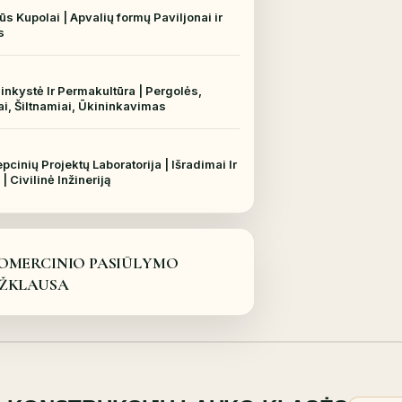
ūs Kupolai | Apvalių formų Paviljonai ir
s
inkystė Ir Permakultūra | Pergolės,
i, Šiltnamiai, Ūkininkavimas
pcinių Projektų Laboratorija | Išradimai Ir
| Civilinė Inžineriją
OMERCINIO PASIŪLYMO
ŽKLAUSA