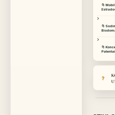
📁 Mobil
Estrado
📁 Sodin
Biodoma
📁 Konce
Patentai 
K
U