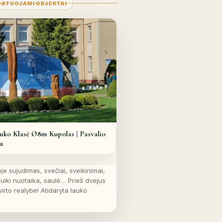
ATUOJAMI OBJEKTAI
Daugiau..
ko Klasė Ø8m Kupolas | Pasvalio
a
je sujudimas, svečiai, sveikinimai,
uiki nuotaika, saulė… Prieš dvejus
virto realybe! Atidaryta lauko