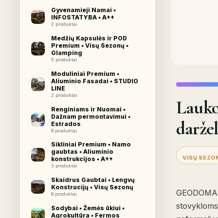
Gyvenamieji Namai ▪︎
INFOSTATYBA ▪︎ A++
2 produktai
Medžių Kapsulės ir POD
Premium ▪︎ Visų Sezonų ▪︎
Glamping
5 produktai
Moduliniai Premium ▪︎
Aliuminio Fasadai ▪︎ STUDIO
LINE
2 produktai
Lauko
Renginiams ir Nuomai ▪︎
Dažnam permontavimui ▪︎
darže
Estrados
8 produktai
Sikliniai Premium ▪︎ Namo
gaubtas ▪︎ Aliuminio
VISŲ SEZO
konstrukcijos ▪︎ A++
3 produktai
Skaidrus Gaubtai ▪︎ Lengvų
Konstrucijų ▪︎ Visų Sezonų
GEODOMAS la
8 produktai
stovykloms
Sodybai ▪︎ Žemės ūkiui ▪︎
Agrokultūra ▪︎ Fermos