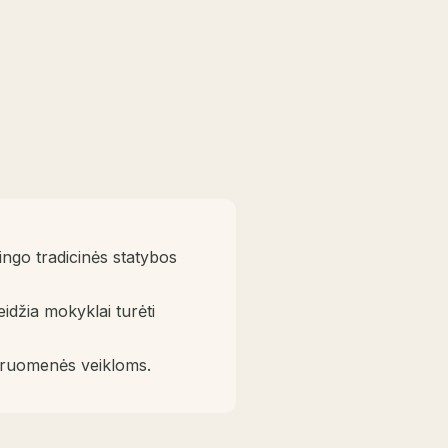
ngo tradicinės statybos
eidžia mokyklai turėti
ndruomenės veikloms.