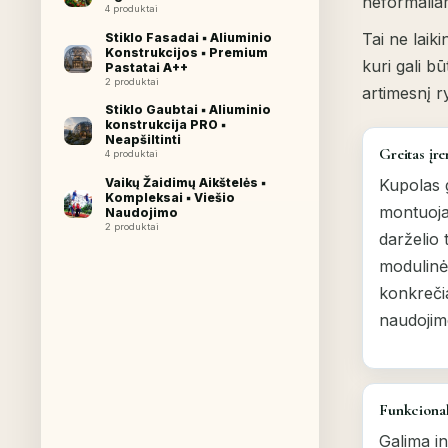
neformaliam
4 produktai
Tai ne laik
Stiklo Fasadai ▪︎ Aliuminio
Konstrukcijos ▪︎ Premium
kuri gali b
Pastatai A++
2 produktai
artimesnį r
Stiklo Gaubtai ▪︎ Aliuminio
konstrukcija PRO ▪︎
Neapšiltinti
Greitas įr
4 produktai
Kupolas g
Vaikų Žaidimų Aikštelės ▪︎
Kompleksai ▪︎ Viešio
montuoj
Naudojimo
2 produktai
darželio t
modulinė 
konkreči
naudojimo
Funkcional
Galima i