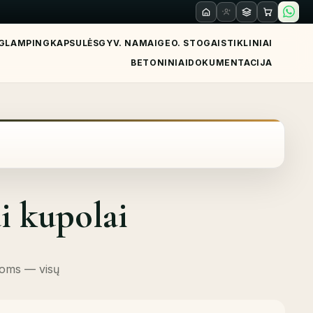
GLAMPING
KAPSULĖS
GYV. NAMAI
GEO. STOGAI
STIKLINIAI
BETONINIAI
DOKUMENTACIJA
i kupolai
igoms — visų