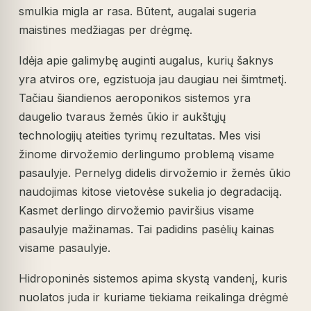
smulkia migla ar rasa. Būtent, augalai sugeria
maistines medžiagas per drėgmę.
Idėja apie galimybę auginti augalus, kurių šaknys
yra atviros ore, egzistuoja jau daugiau nei šimtmetį.
Tačiau šiandienos aeroponikos sistemos yra
daugelio tvaraus žemės ūkio ir aukštųjų
technologijų ateities tyrimų rezultatas. Mes visi
žinome dirvožemio derlingumo problemą visame
pasaulyje. Pernelyg didelis dirvožemio ir žemės ūkio
naudojimas kitose vietovėse sukelia jo degradaciją.
Kasmet derlingo dirvožemio paviršius visame
pasaulyje mažinamas. Tai padidins pasėlių kainas
visame pasaulyje.
Hidroponinės sistemos apima skystą vandenį, kuris
nuolatos juda ir kuriame tiekiama reikalinga drėgmė