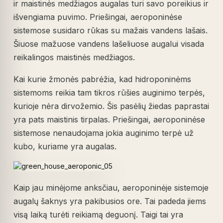
ir maistinės medžiagos augalas turi savo poreikius ir
išvengiama puvimo. Priešingai, aeroponinėse
sistemose susidaro rūkas su mažais vandens lašais.
Šiuose mažuose vandens lašeliuose augalui visada
reikalingos maistinės medžiagos.
Kai kurie žmonės pabrėžia, kad hidroponinėms
sistemoms reikia tam tikros rūšies auginimo terpės,
kurioje nėra dirvožemio. Šis pasėlių žiedas paprastai
yra pats maistinis tirpalas. Priešingai, aeroponinėse
sistemose nenaudojama jokia auginimo terpė už
kubo, kuriame yra augalas.
Kaip jau minėjome anksčiau, aeroponinėje sistemoje
augalų šaknys yra pakibusios ore. Tai padeda jiems
visą laiką turėti reikiamą deguonį. Taigi tai yra