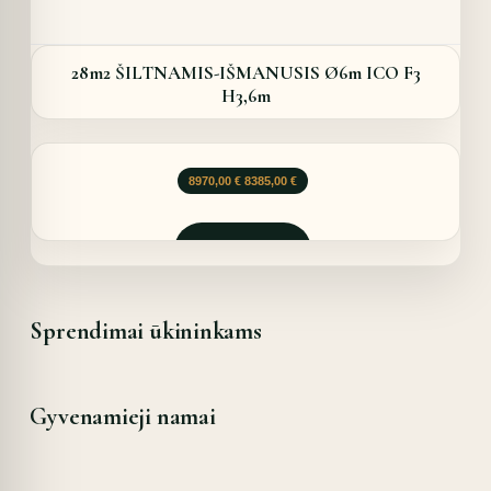
28m2 ŠILTNAMIS-IŠMANUSIS Ø6m ICO F3
H3,6m
Original
Current
8970,00
€
8385,00
€
price
price
was:
is:
8970,00 €.
8385,00 €.
Užklausti
Sprendimai ūkininkams
Gyvenamieji namai