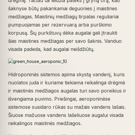
drėgmę. Tačiau tai leidžia patekti į gryną orą, kad
šaknyse būtų pakankamai deguonies į maistines
medžiagas. Maistinių medžiagų tirpalas reguliariai
pumpuojamas per rezervuarą arba purškimo
korpusą. Šių purkštuvų dėka augalai gali įtraukti
šias maistines medžiagas per savo šaknis. Vanduo
visada padeda, kad augalai neišdžiūtų.
Hidroponinės sistemos apima skystą vandenį, kuris
nuolatos juda ir kuriame tiekiama reikalinga drėgmė
ir maistinės medžiagos augalas turi savo poreikius ir
išvengiama puvimo. Priešingai, aeroponinėse
sistemose susidaro rūkas su mažais vandens lašais.
Šiuose mažuose vandens lašeliuose augalui visada
reikalingos maistinės medžiagos.