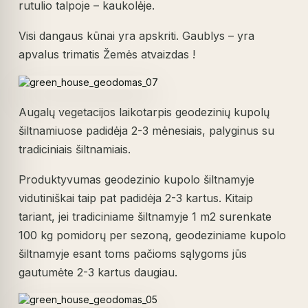
rutulio talpoje – kaukolėje.
Visi dangaus kūnai yra apskriti. Gaublys – yra
apvalus trimatis Žemės atvaizdas !
Augalų vegetacijos laikotarpis geodezinių kupolų
šiltnamiuose padidėja 2-3 mėnesiais, palyginus su
tradiciniais šiltnamiais.
Produktyvumas geodezinio kupolo šiltnamyje
vidutiniškai taip pat padidėja 2-3 kartus. Kitaip
tariant, jei tradiciniame šiltnamyje 1 m2 surenkate
100 kg pomidorų per sezoną, geodeziniame kupolo
šiltnamyje esant toms pačioms sąlygoms jūs
gautumėte 2-3 kartus daugiau.