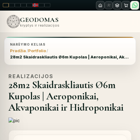
LT
EN
PL
FR
RU
NO
SK
RO
GEODOMAS
kryptys ir realizacijos
NARŠYMO KELIAS
Pradžia
Portfolio
28m2 Skaidraskliautis Ø6m Kupolas | Aeroponikai, Akvaponikai ir Hidroponikai
REALIZACIJOS
28m2 Skaidraskliautis Ø6m
Kupolas | Aeroponikai,
Akvaponikai ir Hidroponikai