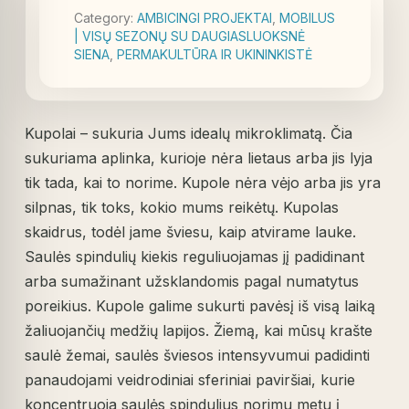
Category:
AMBICINGI PROJEKTAI
,
MOBILUS
| VISŲ SEZONŲ SU DAUGIASLUOKSNĖ
SIENA
,
PERMAKULTŪRA IR UKININKISTĖ
Kupolai – sukuria Jums idealų mikroklimatą. Čia
sukuriama aplinka, kurioje nėra lietaus arba jis lyja
tik tada, kai to norime. Kupole nėra vėjo arba jis yra
silpnas, tik toks, kokio mums reikėtų. Kupolas
skaidrus, todėl jame šviesu, kaip atvirame lauke.
Saulės spindulių kiekis reguliuojamas jį padidinant
arba sumažinant užsklandomis pagal numatytus
poreikius. Kupole galime sukurti pavėsį iš visą laiką
žaliuojančių medžių lapijos. Žiemą, kai mūsų krašte
saulė žemai, saulės šviesos intensyvumui padidinti
panaudojami veidrodiniai sferiniai paviršiai, kurie
koncentruoja saulės spindulius norimu metu į