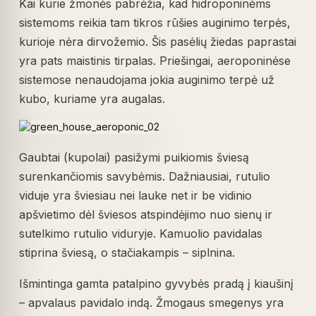
Kai kurie žmonės pabrėžia, kad hidroponinėms
sistemoms reikia tam tikros rūšies auginimo terpės,
kurioje nėra dirvožemio. Šis pasėlių žiedas paprastai
yra pats maistinis tirpalas. Priešingai, aeroponinėse
sistemose nenaudojama jokia auginimo terpė už
kubo, kuriame yra augalas.
Gaubtai (kupolai) pasižymi puikiomis šviesą
surenkančiomis savybėmis. Dažniausiai, rutulio
viduje yra šviesiau nei lauke net ir be vidinio
apšvietimo dėl šviesos atspindėjimo nuo sienų ir
sutelkimo rutulio viduryje. Kamuolio pavidalas
stiprina šviesą, o stačiakampis – siplnina.
Išmintinga gamta patalpino gyvybės pradą į kiaušinį
– apvalaus pavidalo indą. Žmogaus smegenys yra