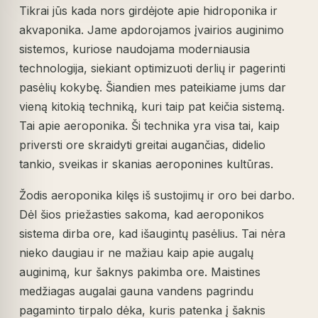
Tikrai jūs kada nors girdėjote apie hidroponika ir
akvaponika. Jame apdorojamos įvairios auginimo
sistemos, kuriose naudojama moderniausia
technologija, siekiant optimizuoti derlių ir pagerinti
pasėlių kokybę. Šiandien mes pateikiame jums dar
vieną kitokią techniką, kuri taip pat keičia sistemą.
Tai apie aeroponika. Ši technika yra visa tai, kaip
priversti ore skraidyti greitai augančias, didelio
tankio, sveikas ir skanias aeroponines kultūras.
Žodis aeroponika kilęs iš sustojimų ir oro bei darbo.
Dėl šios priežasties sakoma, kad aeroponikos
sistema dirba ore, kad išaugintų pasėlius. Tai nėra
nieko daugiau ir ne mažiau kaip apie augalų
auginimą, kur šaknys pakimba ore. Maistines
medžiagas augalai gauna vandens pagrindu
pagaminto tirpalo dėka, kuris patenka į šaknis