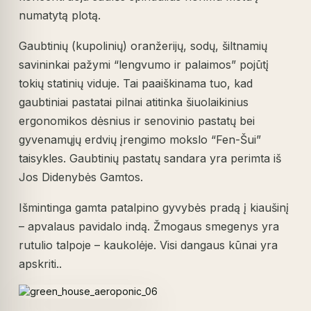
numatytą plotą.
Gaubtinių (kupolinių) oranžerijų, sodų, šiltnamių
savininkai pažymi “lengvumo ir palaimos” pojūtį
tokių statinių viduje. Tai paaiškinama tuo, kad
gaubtiniai pastatai pilnai atitinka šiuolaikinius
ergonomikos dėsnius ir senovinio pastatų bei
gyvenamųjų erdvių įrengimo mokslo “Fen-Šui”
taisykles. Gaubtinių pastatų sandara yra perimta iš
Jos Didenybės Gamtos.
Išmintinga gamta patalpino gyvybės pradą į kiaušinį
– apvalaus pavidalo indą. Žmogaus smegenys yra
rutulio talpoje – kaukolėje. Visi dangaus kūnai yra
apskriti..