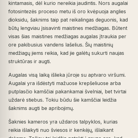
kintamasis, dėl kurio nereikia jaudintis. Nors augalai
fotosintezės proceso metu iš oro kvėpuoja anglies
dioksidu, šaknims taip pat reikalingas deguonis, kad
būtų lengviau įsisavinti maistines medžiagas. Būtent
visas šias maistines medžiagas augalas įtraukia per
ore pakibusius vandens lašelius. Šių maistinių
medžiagų jiems reikia, kad jie galėtų sukurti naujas
struktūras ir augti.
Augalas visą laiką išlieka jūroje su aptvaro viršumi.
Augalai yra išdėstyti mažuose krepšeliuose arba
putplasčio kamščiai pakankamai švelniai, bet tvirtai
uždarė stiebus. Tokiu būdu šie kamščiai leidžia
šaknims augti be apribojimų.
Šaknies kameros yra uždaros talpyklos, kurias
reikia išlaikyti nuo šviesos ir kenkėjų, išlaikant