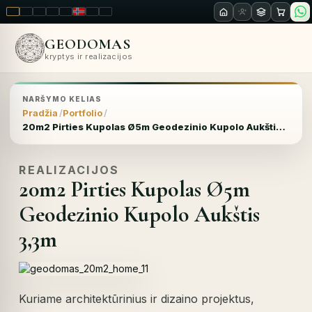
LT
EN
PL
FR
RU
NO
SK
RO
GEODOMAS
kryptys ir realizacijos
NARŠYMO KELIAS
Pradžia
Portfolio
20m2 Pirties Kupolas Ø5m Geodezinio Kupolo Aukštis 3,3m
REALIZACIJOS
20m2 Pirties Kupolas Ø5m
Geodezinio Kupolo Aukštis
3,3m
Kuriame architektūrinius ir dizaino projektus,