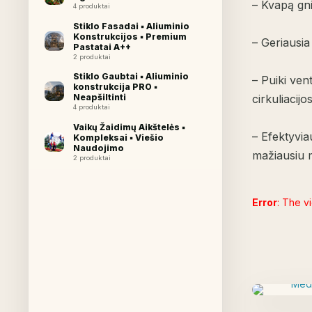
– Kvapą gni
4 produktai
Stiklo Fasadai ▪︎ Aliuminio
Konstrukcijos ▪︎ Premium
– Geriausia
Pastatai A++
2 produktai
Stiklo Gaubtai ▪︎ Aliuminio
– Puiki ven
konstrukcija PRO ▪︎
Neapšiltinti
cirkuliacijos
4 produktai
Vaikų Žaidimų Aikštelės ▪︎
– Efektyvia
Kompleksai ▪︎ Viešio
Naudojimo
mažiausiu m
2 produktai
Error
: The v