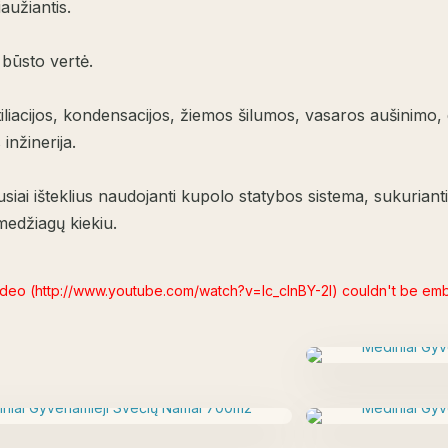
aužiantis.
 būsto vertė.
tiliacijos, kondensacijos, žiemos šilumos, vasaros aušinimo,
 inžinerija.
usiai išteklius naudojanti kupolo statybos sistema, sukurianti
edžiagų kiekiu.
ideo (http://www.youtube.com/watch?v=lc_clnBY-2I) couldn't be e