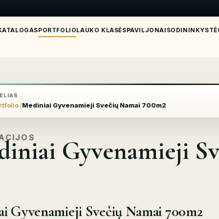
KATALOGAS
PORTFOLIO
LAUKO KLASĖS
PAVILJONAI
SODININKYSTĖ
ELIAS
tfolio
Mediniai Gyvenamieji Svečių Namai 700m2
ACIJOS
iniai Gyvenamieji S
ai Gyvenamieji Svečių Namai 700m2