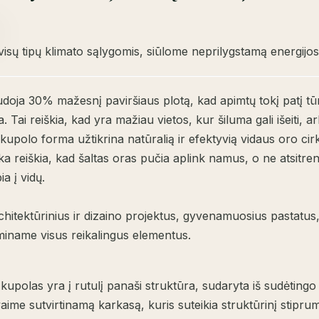
visų tipų klimato sąlygomis, siūlome neprilygstamą energijo
doja 30% mažesnį paviršiaus plotą, kad apimtų tokį patį tūr
. Tai reiškia, kad yra mažiau vietos, kur šiluma gali išeiti, ar
kupolo forma užtikrina natūralią ir efektyvią vidaus oro cirk
a reiškia, kad šaltas oras pučia aplink namus, o ne atsitrenk
a į vidų.
hitektūrinius ir dizaino projektus, gyvenamuosius pastatus
miname visus reikalingus elementus.
kupolas yra į rutulį panaši struktūra, sudaryta iš sudėtingo 
aime sutvirtinamą karkasą, kuris suteikia struktūrinį stipru