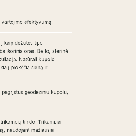
s vartojimo efektyvumą.
į kaip dėžutės tipo
ba išorinis oras. Be to, sferinė
uliaciją. Natūrali kupolo
ia į plokščią sieną ir
, pagrįstus geodeziniu kupolu,
trikampių tinklo. Trikampiai
mą, naudojant mažiausiai