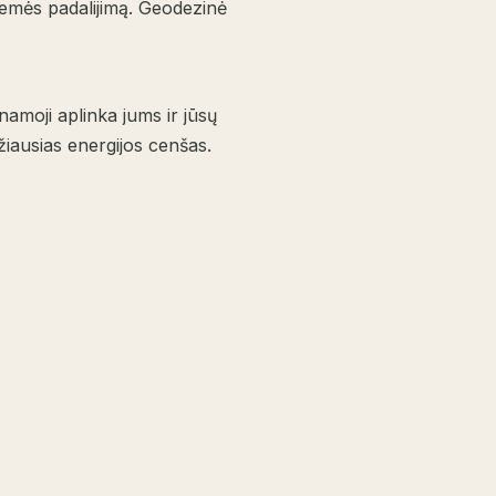
 žemės padalijimą. Geodezinė
amoji aplinka jums ir jūsų
džiausias energijos cenšas.