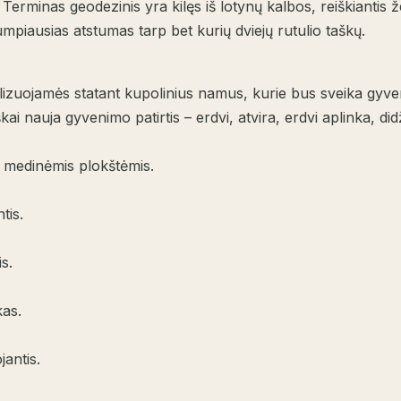
Terminas geodezinis yra kilęs iš lotynų kalbos, reiškiantis
rumpiausias atstumas tarp bet kurių dviejų rutulio taškų.
izuojamės statant kupolinius namus, kurie bus sveika gyven
škai nauja gyvenimo patirtis – erdvi, atvira, erdvi aplinka, di
s medinėmis plokštėmis.
tis.
s.
kas.
antis.