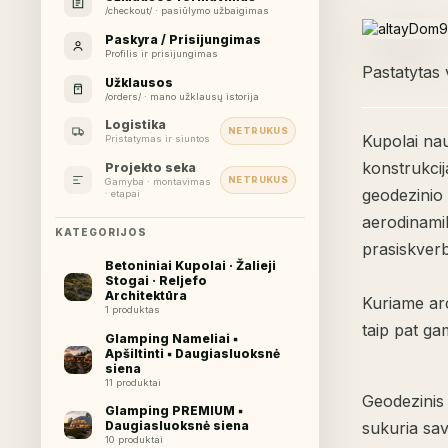
/checkout/ · pasiūlymo užbaigimas
Paskyra / Prisijungimas
Profilis ir prisijungimas
Pastatytas 
Užklausos
/orders/ · mano užklausų istorija
Logistika
NETRUKUS
Kupolai nau
Pristatymas ir siuntos
konstrukcija
Projekto seka
NETRUKUS
Gamyba · montavimas
geodezinio 
· etapai
aerodinamik
KATEGORIJOS
prasiskverbi
Betoniniai Kupolai · Žalieji
Stogai · Reljefo
Architektūra
Kuriame arc
1 produktas
taip pat ga
Glamping Nameliai ▪︎
Apšiltinti ▪︎ Daugiasluoksnė
siena
11 produktai
Geodezinis 
Glamping PREMIUM ▪︎
sukuria sav
Daugiasluoksnė siena
10 produktai