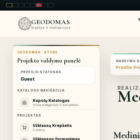
LT
EN
PL
FR
RU
NO
SK
RO
GEODOMAS
kryptys ir realizacijos
GEODOMAS · STORE
Projekto valdymo panelė
NARŠYMO K
Pradžia
Por
PROFILIO STATUSAS
Guest
REALIZ
Med
KATALOGO NAVIGACIJA
Kupolų Katalogas
Visos kategorijos ir komplektai
PROJEKTAS
Užklausų Krepšelis
0 prekių
Medini
Užklausos formavimas