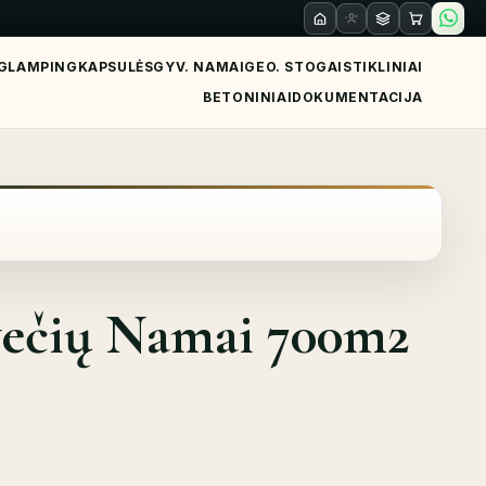
GLAMPING
KAPSULĖS
GYV. NAMAI
GEO. STOGAI
STIKLINIAI
BETONINIAI
DOKUMENTACIJA
večių Namai 700m2