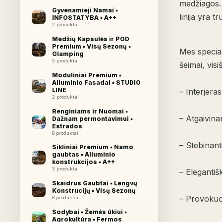
medžiagos. 
Gyvenamieji Namai ▪︎
linija yra t
INFOSTATYBA ▪︎ A++
2 produktai
Medžių Kapsulės ir POD
Premium ▪︎ Visų Sezonų ▪︎
Mes special
Glamping
5 produktai
šeimai, visi
Moduliniai Premium ▪︎
Aliuminio Fasadai ▪︎ STUDIO
LINE
– Interjera
2 produktai
Renginiams ir Nuomai ▪︎
– Atgaivinan
Dažnam permontavimui ▪︎
Estrados
8 produktai
– Stebinanti
Sikliniai Premium ▪︎ Namo
gaubtas ▪︎ Aliuminio
konstrukcijos ▪︎ A++
3 produktai
– Elegantiš
Skaidrus Gaubtai ▪︎ Lengvų
Konstrucijų ▪︎ Visų Sezonų
– Provokuoj
8 produktai
Sodybai ▪︎ Žemės ūkiui ▪︎
Agrokultūra ▪︎ Fermos