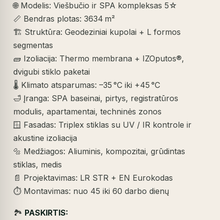
🌐 Modelis: Viešbučio ir SPA kompleksas 5☆
📏 Bendras plotas: 3634 m²
🏗️ Struktūra: Geodeziniai kupolai + L formos
segmentas
🧱 Izoliacija: Thermo membrana + IZOputos®,
dvigubi stiklo paketai
🌡️ Klimato atsparumas: –35 °C iki +45 °C
🛁 Įranga: SPA baseinai, pirtys, registratūros
modulis, apartamentai, techninės zonos
🪟 Fasadas: Triplex stiklas su UV / IR kontrole ir
akustine izoliacija
🔩 Medžiagos: Aliuminis, kompozitai, grūdintas
stiklas, medis
📄 Projektavimas: LR STR + EN Eurokodas
⏱️ Montavimas: nuo 45 iki 60 darbo dienų
🏞️
PASKIRTIS: