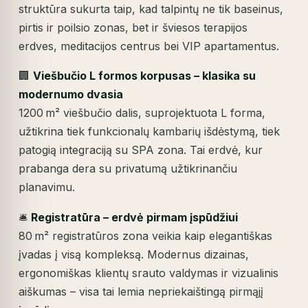
struktūra sukurta taip, kad talpintų ne tik baseinus,
pirtis ir poilsio zonas, bet ir šviesos terapijos
erdves, meditacijos centrus bei VIP apartamentus.
🏢
Viešbučio L formos korpusas – klasika su
modernumo dvasia
1200 m² viešbučio dalis, suprojektuota L forma,
užtikrina tiek funkcionalų kambarių išdėstymą, tiek
patogią integraciją su SPA zona. Tai erdvė, kur
prabanga dera su privatumą užtikrinančiu
planavimu.
🛎️
Registratūra – erdvė pirmam įspūdžiui
80 m² registratūros zona veikia kaip elegantiškas
įvadas į visą kompleksą. Modernus dizainas,
ergonomiškas klientų srauto valdymas ir vizualinis
aiškumas – visa tai lemia nepriekaištingą pirmąjį