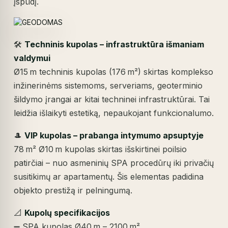
įspūdį.
🛠️
Techninis kupolas – infrastruktūra išmaniam
valdymui
Ø15 m techninis kupolas (176 m²) skirtas komplekso
inžinerinėms sistemoms, serveriams, geoterminio
šildymo įrangai ar kitai techninei infrastruktūrai. Tai
leidžia išlaikyti estetiką, nepaukojant funkcionalumo.
🎩
VIP kupolas – prabanga intymumo apsuptyje
78 m² Ø10 m kupolas skirtas išskirtinei poilsio
patirčiai – nuo asmeninių SPA procedūrų iki privačių
susitikimų ar apartamentų. Šis elementas padidina
objekto prestižą ir pelningumą.
📐
Kupolų specifikacijos
➖ SPA kupolas Ø40 m – 2100 m²