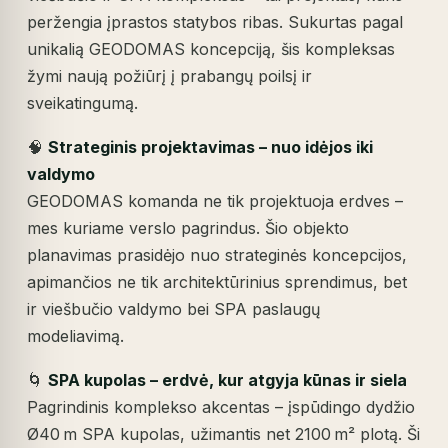
peržengia įprastos statybos ribas. Sukurtas pagal
unikalią GEODOMAS koncepciją, šis kompleksas
žymi naują požiūrį į prabangų poilsį ir
sveikatingumą.
🧠
Strateginis projektavimas – nuo idėjos iki
valdymo
GEODOMAS komanda ne tik projektuoja erdves –
mes kuriame verslo pagrindus. Šio objekto
planavimas prasidėjo nuo strateginės koncepcijos,
apimančios ne tik architektūrinius sprendimus, bet
ir viešbučio valdymo bei SPA paslaugų
modeliavimą.
🌀
SPA kupolas – erdvė, kur atgyja kūnas ir siela
Pagrindinis komplekso akcentas – įspūdingo dydžio
Ø40 m SPA kupolas, užimantis net 2100 m² plotą. Ši