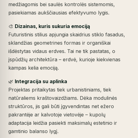
medžiagomis bei saulės kontrolės sistemomis,
pasiekiamas aukščiausias efektyvumo lygis.
🎨
Dizainas, kuris sukuria emociją
Futuristinis stilius apjungia skaidrius stiklo fasadus,
sklandžias geometrines formas ir organiškai
išdėstytas vidaus erdves. Tai ne tik pastatas, o
įspūdžių architektūra – erdvė, kurioje kiekvienas
kampas kelia emociją.
🌿
Integracija su aplinka
Projektas pritaikytas tiek urbanistiniams, tiek
natūraliems kraštovaizdžiams. Dėka modulinės
struktūros, jis gali būti įgyvendintas net ežero
pakrantėje ar kalvotoje vietovėje – kupolų
adaptacija leidžia pasiekti maksimalų estetinio ir
gamtinio balanso lygį.