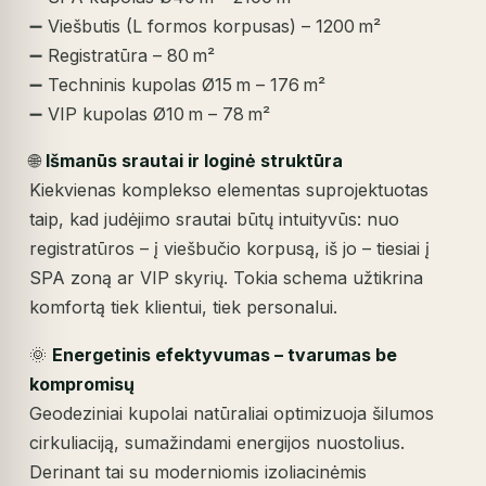
➖ Viešbutis (L formos korpusas) – 1200 m²
➖ Registratūra – 80 m²
➖ Techninis kupolas Ø15 m – 176 m²
➖ VIP kupolas Ø10 m – 78 m²
🌐
Išmanūs srautai ir loginė struktūra
Kiekvienas komplekso elementas suprojektuotas
taip, kad judėjimo srautai būtų intuityvūs: nuo
registratūros – į viešbučio korpusą, iš jo – tiesiai į
SPA zoną ar VIP skyrių. Tokia schema užtikrina
komfortą tiek klientui, tiek personalui.
🌞
Energetinis efektyvumas – tvarumas be
kompromisų
Geodeziniai kupolai natūraliai optimizuoja šilumos
cirkuliaciją, sumažindami energijos nuostolius.
Derinant tai su moderniomis izoliacinėmis