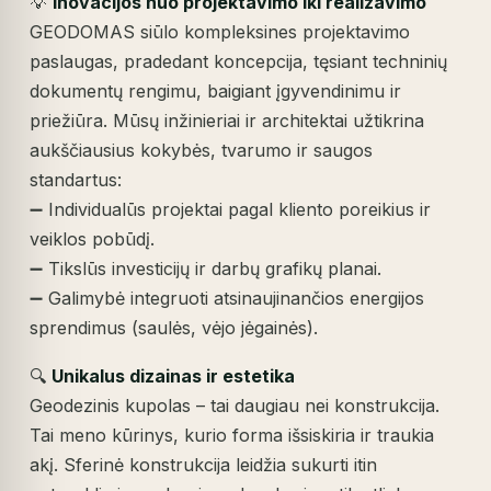
💡
Inovacijos nuo projektavimo iki realizavimo
GEODOMAS siūlo kompleksines projektavimo
paslaugas, pradedant koncepcija, tęsiant techninių
dokumentų rengimu, baigiant įgyvendinimu ir
priežiūra. Mūsų inžinieriai ir architektai užtikrina
aukščiausius kokybės, tvarumo ir saugos
standartus:
➖ Individualūs projektai pagal kliento poreikius ir
veiklos pobūdį.
➖ Tikslūs investicijų ir darbų grafikų planai.
➖ Galimybė integruoti atsinaujinančios energijos
sprendimus (saulės, vėjo jėgainės).
🔍
Unikalus dizainas ir estetika
Geodezinis kupolas – tai daugiau nei konstrukcija.
Tai meno kūrinys, kurio forma išsiskiria ir traukia
akį. Sferinė konstrukcija leidžia sukurti itin