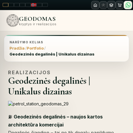
LT
EN
PL
FR
RU
NO
SK
RO
GEODOMAS
kryptys ir realizacijos
NARŠYMO KELIAS
Pradžia
Portfolio
Geodezinės degalinės | Unikalus dizainas
REALIZACIJOS
Geodezinės degalinės |
Unikalus dizainas
⛽
Geodezinės degalinės – naujos kartos
architektūra komercijai
Degalinės šiandien – tai ne tik degalų papildymo