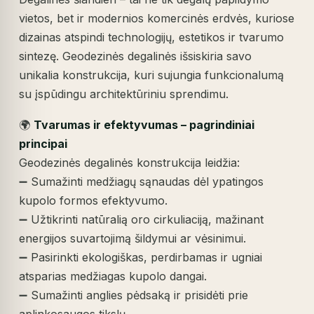
vietos, bet ir modernios komercinės erdvės, kuriose
dizainas atspindi technologijų, estetikos ir tvarumo
sintezę. Geodezinės degalinės išsiskiria savo
unikalia konstrukcija, kuri sujungia funkcionalumą
su įspūdingu architektūriniu sprendimu.
🌍
Tvarumas ir efektyvumas – pagrindiniai
principai
Geodezinės degalinės konstrukcija leidžia:
➖ Sumažinti medžiagų sąnaudas dėl ypatingos
kupolo formos efektyvumo.
➖ Užtikrinti natūralią oro cirkuliaciją, mažinant
energijos suvartojimą šildymui ar vėsinimui.
➖ Pasirinkti ekologiškas, perdirbamas ir ugniai
atsparias medžiagas kupolo dangai.
➖ Sumažinti anglies pėdsaką ir prisidėti prie
aplinkosaugos tikslų.