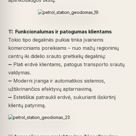
🏗️
Funkcionalumas ir patogumas klientams
Tokio tipo degalinės puikiai tinka įvairiems
komerciniams poreikiams – nuo mažų regioninių
centrų iki didelio srauto greitkelių degalinių:
➖ Plati erdvė klientams, patogus transporto srautų
valdymas.
➖ Moderni įranga ir automatikos sistemos,
užtikrinančios efektyvų aptarnavimą.
➖ Estetiškai patraukli erdvė, sukurianti išskirtinį
klientų patyrimą.