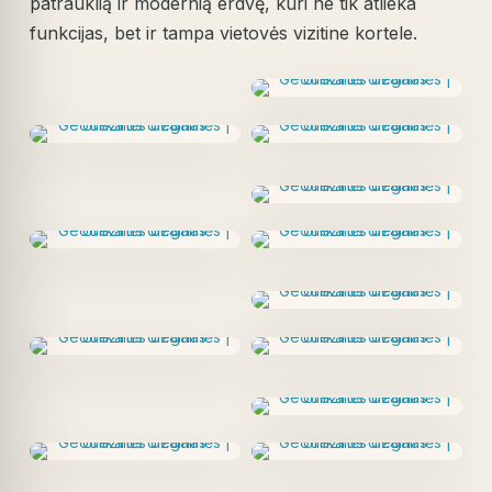
patrauklią ir modernią erdvę, kuri ne tik atlieka
funkcijas, bet ir tampa vietovės vizitine kortele.