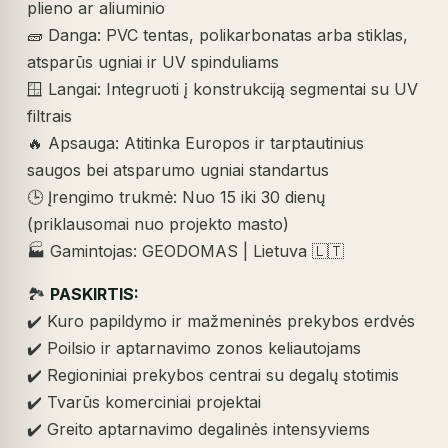
plieno ar aliuminio
🧱 Danga: PVC tentas, polikarbonatas arba stiklas,
atsparūs ugniai ir UV spinduliams
🪟 Langai: Integruoti į konstrukciją segmentai su UV
filtrais
🔥 Apsauga: Atitinka Europos ir tarptautinius
saugos bei atsparumo ugniai standartus
🕒 Įrengimo trukmė: Nuo 15 iki 30 dienų
(priklausomai nuo projekto masto)
🏭 Gamintojas: GEODOMAS | Lietuva 🇱🇹
🏞️
PASKIRTIS:
✔️ Kuro papildymo ir mažmeninės prekybos erdvės
✔️ Poilsio ir aptarnavimo zonos keliautojams
✔️ Regioniniai prekybos centrai su degalų stotimis
✔️ Tvarūs komerciniai projektai
✔️ Greito aptarnavimo degalinės intensyviems