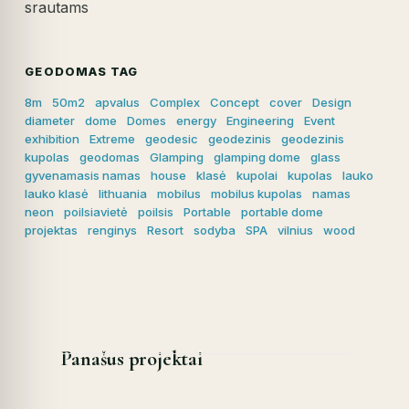
srautams
GEODOMAS TAG
8m
50m2
apvalus
Complex
Concept
cover
Design
diameter
dome
Domes
energy
Engineering
Event
exhibition
Extreme
geodesic
geodezinis
geodezinis
kupolas
geodomas
Glamping
glamping dome
glass
gyvenamasis namas
house
klasė
kupolai
kupolas
lauko
lauko klasė
lithuania
mobilus
mobilus kupolas
namas
neon
poilsiavietė
poilsis
Portable
portable dome
projektas
renginys
Resort
sodyba
SPA
vilnius
wood
Panašus projektai