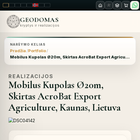
LT
EN
PL
FR
RU
NO
SK
RO
GEODOMAS
kryptys ir realizacijos
NARŠYMO KELIAS
Pradžia
Portfolio
Mobilus Kupolas Ø20m, Skirtas AcroBat Export Agriculture, Kaunas, Lietuva
REALIZACIJOS
Mobilus Kupolas Ø20m,
Skirtas AcroBat Export
Agriculture, Kaunas, Lietuva