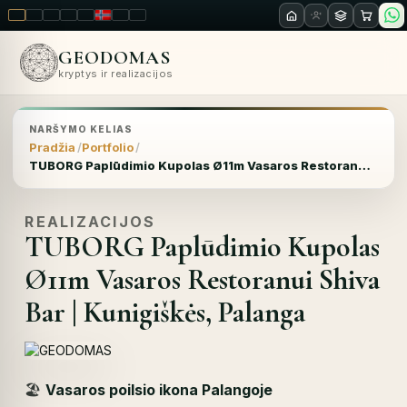
LT
EN
PL
FR
RU
NO
SK
RO
GEODOMAS
kryptys ir realizacijos
NARŠYMO KELIAS
Pradžia
Portfolio
TUBORG Paplūdimio Kupolas Ø11m Vasaros Restoranui Shiva Bar | Kunigiškės, Palanga
REALIZACIJOS
TUBORG Paplūdimio Kupolas
Ø11m Vasaros Restoranui Shiva
Bar | Kunigiškės, Palanga
🏖️
Vasaros poilsio ikona Palangoje