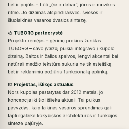
bet ir pojūtis – būti „čia ir dabar“, jūros ir muzikos
ritme. Jo dizainas atspindi laisvės, šviesos ir
šiuolaikinės vasaros dvasios sintezę.
🎨
TUBORG partnerystė
Projekto rėmėjas – gėrimų prekinis ženklas
TUBORG – savo įvaizdį puikiai integravo į kupolo
dizainą. Baltos ir žalios spalvos, lengvi akcentai bei
natūrali medžio tekstūra sukuria ne tik estetišką,
bet ir reklaminiu požiūriu funkcionalią aplinką.
📅
Projektas, išlikęs aktualus
Nors kupolas pastatytas dar 2012 metais, jo
koncepcija iki šiol išlieka aktuali. Tai puikus
pavyzdys, kaip laikinas vasaros sprendimas gali
tapti ilgalaike kokybiškos architektūros ir funkcijos
sinteze pajūryje.