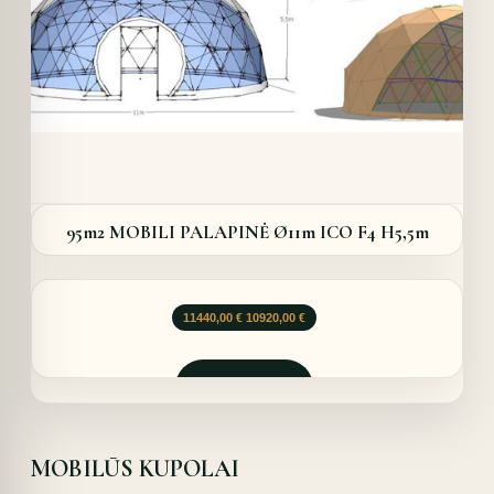
95m2 MOBILI PALAPINĖ Ø11m ICO F4 H5,5m
Original
Current
11440,00
€
10920,00
€
price
price
was:
is:
11440,00 €.
10920,00 €.
Užklausti
MOBILŪS KUPOLAI