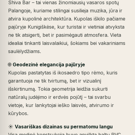
Shiva Bar – tai vienas žinomiausių vasaros spotų
Palangoje, kuriame stilingai susilieja muzika, jūra ir
atvira kupolinė architektūra. Kupolas iškilo pačiame
pajūryje Kunigiškėse, kur turistai ir vietiniai atvyksta
ne tik atsigerti, bet ir pasimėgauti atmosfera. Vieta
idealiai tinkanti laisvalaikiui, šokiams bei vakariniams
saulėlydžiams.
🌐
Geodezinė elegancija pajūryje
Kupolas pastatytas iš ikosaedro tipo rėmo, kuris
garantuoja ne tik tvirtumą, bet ir vizualinį
išskirtinumą. Tokia geometrija leidžia sukurti
natūralų judėjimo ir erdvės pojūtį – tai svarbu
vietoje, kur lankytojai ieško laisvės, atvirumo ir
kūrybos.
☀️
Vasariškas dizainas su permatomu langu
Visa medinė konstrukcija buvo apvilkta baltu PVC