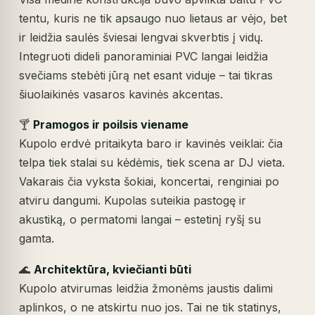
tentu, kuris ne tik apsaugo nuo lietaus ar vėjo, bet
ir leidžia saulės šviesai lengvai skverbtis į vidų.
Integruoti dideli panoraminiai PVC langai leidžia
svečiams stebėti jūrą net esant viduje – tai tikras
šiuolaikinės vasaros kavinės akcentas.
🍸
Pramogos ir poilsis viename
Kupolo erdvė pritaikyta baro ir kavinės veiklai: čia
telpa tiek stalai su kėdėmis, tiek scena ar DJ vieta.
Vakarais čia vyksta šokiai, koncertai, renginiai po
atviru dangumi. Kupolas suteikia pastogę ir
akustiką, o permatomi langai – estetinį ryšį su
gamta.
🌊
Architektūra, kviečianti būti
Kupolo atvirumas leidžia žmonėms jaustis dalimi
aplinkos, o ne atskirtu nuo jos. Tai ne tik statinys,