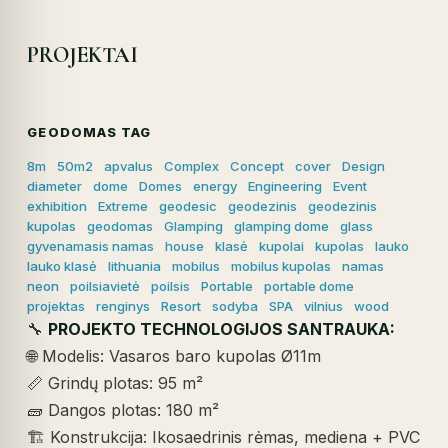
PROJEKTAI
GEODOMAS TAG
8m
50m2
apvalus
Complex
Concept
cover
Design
diameter
dome
Domes
energy
Engineering
Event
exhibition
Extreme
geodesic
geodezinis
geodezinis
kupolas
geodomas
Glamping
glamping dome
glass
gyvenamasis namas
house
klasė
kupolai
kupolas
lauko
lauko klasė
lithuania
mobilus
mobilus kupolas
namas
neon
poilsiavietė
poilsis
Portable
portable dome
projektas
renginys
Resort
sodyba
SPA
vilnius
wood
🔧
PROJEKTO TECHNOLOGIJOS SANTRAUKA:
🌐 Modelis: Vasaros baro kupolas Ø11m
📏 Grindų plotas: 95 m²
🧱 Dangos plotas: 180 m²
🏗️ Konstrukcija: Ikosaedrinis rėmas, mediena + PVC