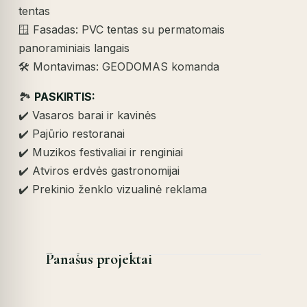
tentas
🪟 Fasadas: PVC tentas su permatomais
panoraminiais langais
🛠️ Montavimas: GEODOMAS komanda
🏞️
PASKIRTIS:
✔️ Vasaros barai ir kavinės
✔️ Pajūrio restoranai
✔️ Muzikos festivaliai ir renginiai
✔️ Atviros erdvės gastronomijai
✔️ Prekinio ženklo vizualinė reklama
Panašus projektai