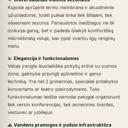
Kupolai aprūpinti termo membrana ir akustinėmis
užuolaidomis, todėl puikiai tinka tiek šiltajam, tiek
vėsesniam sezonui. Panaudotos medžiagos ne tik
izoliuoja garsą, bet ir padeda išlaikyti komfortišką
mikroklimatą viduje, kas ypač svarbu ilgų renginių
metu.
💫
Elegancija ir funkcionalumas
Viduje įrengta šiuolaikiška pokylių erdvė su scenos
zona, galimybe prijungti apšvietimo ir garso
techniką. Yra net 2 grimerinės, specialiai pritaikytos
koncertams ar teatro pasirodymams. Toks
funkcionalumas leidžia vienodai patogiai organizuoti
tiek verslo konferencijas, tiek asmenines šventes,
vestuves ar jubiliejus.
🌊
Vandens pramogos ir poilsio infrastruktūra