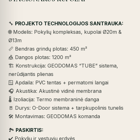
🔧
PROJEKTO TECHNOLOGIJOS SANTRAUKA:
🌐 Modelis: Pokylių kompleksas, kupolai Ø20m &
Ø13m
📏 Bendras grindų plotas: 450 m²
🎪 Dangos plotas: 1200 m²
🏗️ Konstrukcija: GEODOMAS “TUBE” sistema,
nerūdijantis plienas
🪟 Apdaila: PVC tentas + permatomi langai
🎧 Akustika: Akustinė vidinė membrana
🌡️ Izoliacija: Termo membraninė danga
🚪 Durys: O-Door sistema + tarpkupolinis tunelis
🛠️ Montavimas: GEODOMAS komanda
🏞️
PASKIRTIS:
✔️ Pokylių ir vestuvių erdvės