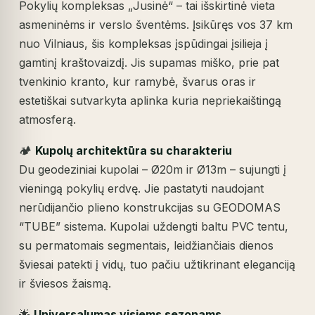
Pokylių kompleksas „Jusinė“ – tai išskirtinė vieta
asmeninėms ir verslo šventėms. Įsikūręs vos 37 km
nuo Vilniaus, šis kompleksas įspūdingai įsilieja į
gamtinį kraštovaizdį. Jis supamas miško, prie pat
tvenkinio kranto, kur ramybė, švarus oras ir
estetiškai sutvarkyta aplinka kuria nepriekaištingą
atmosferą.
🏕️
Kupolų architektūra su charakteriu
Du geodeziniai kupolai – Ø20m ir Ø13m – sujungti į
vieningą pokylių erdvę. Jie pastatyti naudojant
nerūdijančio plieno konstrukcijas su GEODOMAS
“TUBE” sistema. Kupolai uždengti baltu PVC tentu,
su permatomais segmentais, leidžiančiais dienos
šviesai patekti į vidų, tuo pačiu užtikrinant eleganciją
ir šviesos žaismą.
🌟
Universalumas visiems sezonams