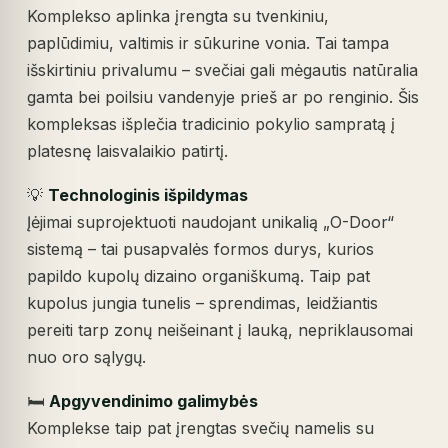
Komplekso aplinka įrengta su tvenkiniu,
paplūdimiu, valtimis ir sūkurine vonia. Tai tampa
išskirtiniu privalumu – svečiai gali mėgautis natūralia
gamta bei poilsiu vandenyje prieš ar po renginio. Šis
kompleksas išplečia tradicinio pokylio sampratą į
platesnę laisvalaikio patirtį.
💡
Technologinis išpildymas
Įėjimai suprojektuoti naudojant unikalią „O-Door“
sistemą – tai pusapvalės formos durys, kurios
papildo kupolų dizaino organiškumą. Taip pat
kupolus jungia tunelis – sprendimas, leidžiantis
pereiti tarp zonų neišeinant į lauką, nepriklausomai
nuo oro sąlygų.
🛏️
Apgyvendinimo galimybės
Komplekse taip pat įrengtas svečių namelis su