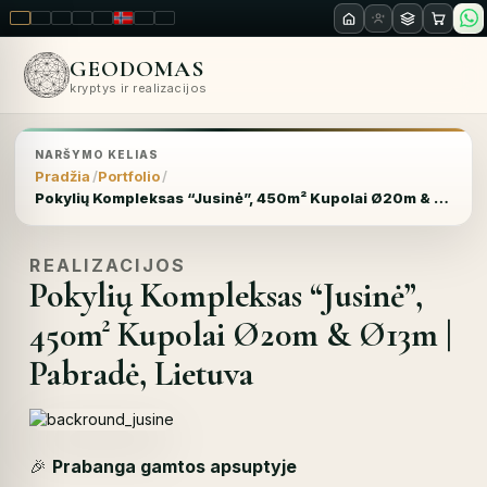
LT
EN
PL
FR
RU
NO
SK
RO
GEODOMAS
kryptys ir realizacijos
NARŠYMO KELIAS
Pradžia
Portfolio
Pokylių Kompleksas “Jusinė”, 450m² Kupolai Ø20m & Ø13m | Pabradė, Lietuva
REALIZACIJOS
Pokylių Kompleksas “Jusinė”,
450m² Kupolai Ø20m & Ø13m |
Pabradė, Lietuva
🎉
Prabanga gamtos apsuptyje