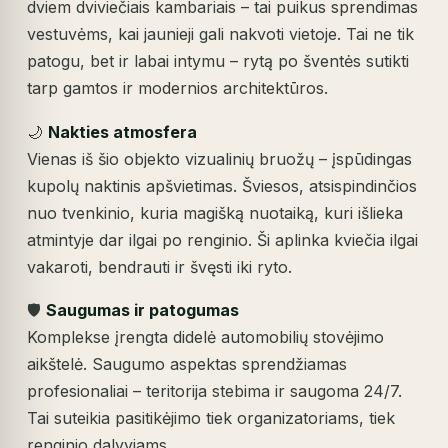
dviem dviviečiais kambariais – tai puikus sprendimas
vestuvėms, kai jaunieji gali nakvoti vietoje. Tai ne tik
patogu, bet ir labai intymu – rytą po šventės sutikti
tarp gamtos ir modernios architektūros.
🌙
Nakties atmosfera
Vienas iš šio objekto vizualinių bruožų – įspūdingas
kupolų naktinis apšvietimas. Šviesos, atsispindinčios
nuo tvenkinio, kuria magišką nuotaiką, kuri išlieka
atmintyje dar ilgai po renginio. Ši aplinka kviečia ilgai
vakaroti, bendrauti ir švęsti iki ryto.
🛡️
Saugumas ir patogumas
Komplekse įrengta didelė automobilių stovėjimo
aikštelė. Saugumo aspektas sprendžiamas
profesionaliai – teritorija stebima ir saugoma 24/7.
Tai suteikia pasitikėjimo tiek organizatoriams, tiek
renginio dalyviams.