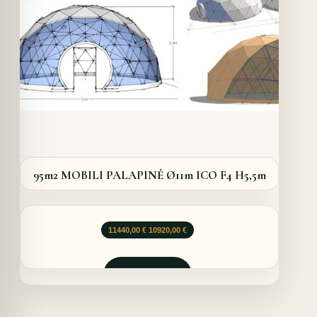
95m2 MOBILI PALAPINĖ Ø11m ICO F4 H5,5m
Original
Current
11440,00
€
10920,00
€
price
price
was:
is:
11440,00 €.
10920,00 €.
Užklausti