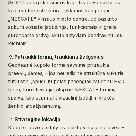
Šis Ø11 metrų skersmens kupolas buvo sukurtas
kaip centrinė struktūra reklamos kampanijai
„NESCAFÉ“ Vilniaus miesto centre. Jo paskirtis –
sukurti vizualiai įspūdingą, funkcionalią ir greitai
surenkamą erdvę, skirtą aktyviam bendravimui su
klientais.
🎪
Patraukli forma, traukianti žvilgsnius
Geodezinė kupolo forma savaime pritraukia
praeivių dėmesį – jos netradicinė struktūra sukuria
futuristinį įspūdį. Kupolas padengtas raudonu PVC
tentu, kuris tiesiogiai atspindi NESCAFÉ firminę
spalvą, taip stiprinant vizualinį įspūdį ir prekės
ženklo atpažįstamumą.
📍
Strateginė lokacija
Kupolas buvo pastatytas miesto viešojoje erdvėje –
ant krepšinio aikštelės, šalia srautaus pėsčiųjų ir