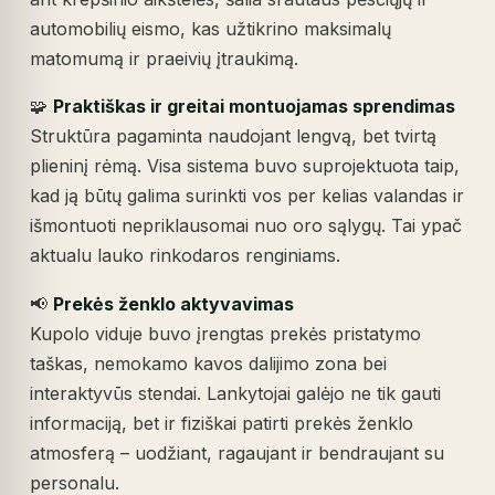
automobilių eismo, kas užtikrino maksimalų
matomumą ir praeivių įtraukimą.
🧩
Praktiškas ir greitai montuojamas sprendimas
Struktūra pagaminta naudojant lengvą, bet tvirtą
plieninį rėmą. Visa sistema buvo suprojektuota taip,
kad ją būtų galima surinkti vos per kelias valandas ir
išmontuoti nepriklausomai nuo oro sąlygų. Tai ypač
aktualu lauko rinkodaros renginiams.
📢
Prekės ženklo aktyvavimas
Kupolo viduje buvo įrengtas prekės pristatymo
taškas, nemokamo kavos dalijimo zona bei
interaktyvūs stendai. Lankytojai galėjo ne tik gauti
informaciją, bet ir fiziškai patirti prekės ženklo
atmosferą – uodžiant, ragaujant ir bendraujant su
personalu.