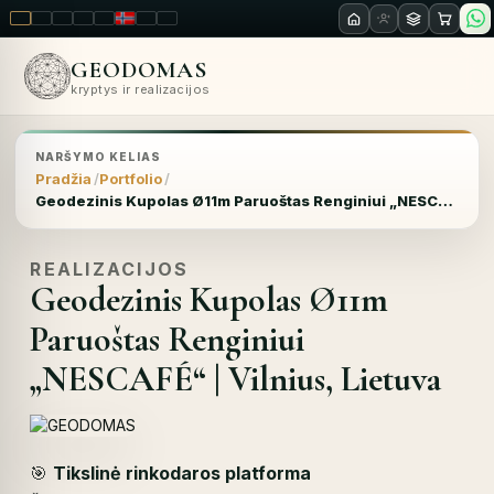
LT
EN
PL
FR
RU
NO
SK
RO
GEODOMAS
kryptys ir realizacijos
NARŠYMO KELIAS
Pradžia
Portfolio
Geodezinis Kupolas Ø11m Paruoštas Renginiui „NESCAFÉ“ | Vilnius, Lietuva
REALIZACIJOS
Geodezinis Kupolas Ø11m
Paruoštas Renginiui
„NESCAFÉ“ | Vilnius, Lietuva
🎯
Tikslinė rinkodaros platforma