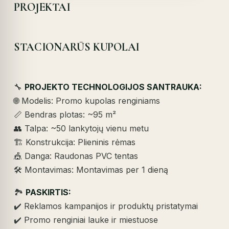
PROJEKTAI
STACIONARŪS KUPOLAI
🔧
PROJEKTO TECHNOLOGIJOS SANTRAUKA:
🌐 Modelis: Promo kupolas renginiams
📏 Bendras plotas: ~95 m²
👥 Talpa: ~50 lankytojų vienu metu
🏗️ Konstrukcija: Plieninis rėmas
🎪 Danga: Raudonas PVC tentas
🛠️ Montavimas: Montavimas per 1 dieną
🏞️
PASKIRTIS:
✔️ Reklamos kampanijos ir produktų pristatymai
✔️ Promo renginiai lauke ir miestuose