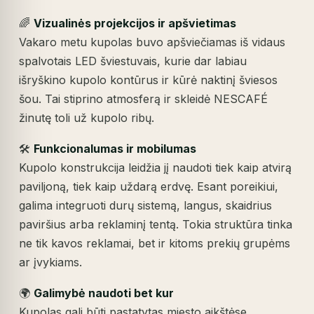
🌈
Vizualinės projekcijos ir apšvietimas
Vakaro metu kupolas buvo apšviečiamas iš vidaus
spalvotais LED šviestuvais, kurie dar labiau
išryškino kupolo kontūrus ir kūrė naktinį šviesos
šou. Tai stiprino atmosferą ir skleidė NESCAFÉ
žinutę toli už kupolo ribų.
🛠️
Funkcionalumas ir mobilumas
Kupolo konstrukcija leidžia jį naudoti tiek kaip atvirą
paviljoną, tiek kaip uždarą erdvę. Esant poreikiui,
galima integruoti durų sistemą, langus, skaidrius
paviršius arba reklaminį tentą. Tokia struktūra tinka
ne tik kavos reklamai, bet ir kitoms prekių grupėms
ar įvykiams.
🌍
Galimybė naudoti bet kur
Kupolas gali būti pastatytas miesto aikštėse,